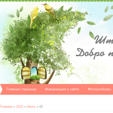
Шту
Добро 
Главная страница
Инвормация о сайте
Фотоальбомы
Главная
»
2015
»
Июль
»
02