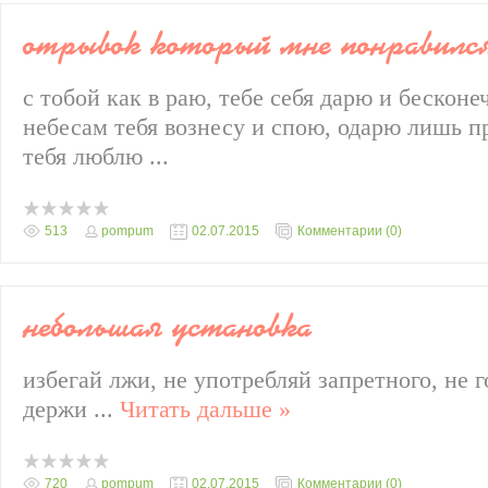
отрывок который мне понравилс
с тобой как в раю, тебе себя дарю и бескон
небесам тебя вознесу и спою, одарю лишь п
тебя
люблю ...
513
pompum
02.07.2015
Комментарии (0)
небольшая установка
избегай лжи, не употребляй запретного, не 
держ
и
...
Читать дальше »
720
pompum
02.07.2015
Комментарии (0)