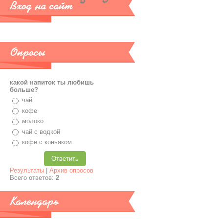
Вход на сайт
Опросы
какой напиток ты любишь
больше?
чай
кофе
молоко
чай с водкой
кофе с коньяком
Результаты
|
Архив опросов
Всего ответов:
2
Календарь