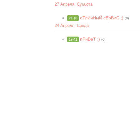
27 Апреля, Суббота
оТлИчНыЙ сЕрВиС ;)
21:10
(0)
24 Апреля, Среда
пРиВеТ ;)
19:41
(0)