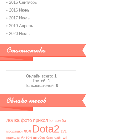
2015 Сентябрь
2016 Июнь
2017 Июль
2019 Апрель
2020 Июль
Статистика
Онлайн всего:
1
Гостей:
1
Пользователей:
0
Облако тегов
лолка
фото
прикол
lol
зомби
Dota2
мордашки
ЛОЛ
1V1
Антон
приколы
штубер
блог
сайт
wtf