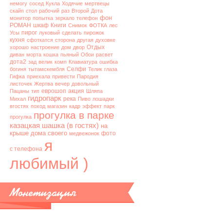
немогу
сосед
Кукла
Ходячие
мертвецы
скайп
стол
рабочий
раз
Второй
Дота
фон
монитор
попытка
зеркало
телефон
РОМАН
шкаф
Книги
Снимок
ФОТКА
лес
пирог
Усы
луковый
сделать
пирожок
кухня
сфоткатся
сторона
другая
духовке
Отдых
хорошо
настроение
дом
двор
диван
морта
кошка
пьяный
Обои
расвет
дота2
зад
велик
комп
Клавиатура
ошибка
Селфи
богиня
тытамскембля
Телик
глаза
Гифка
приехала
привести
Пародия
листочек
Жертва
вечер
довольный
еврошоп
акция
Пацаны
тип
Шляпа
гидропарк
река
Михал
Пиво
лошадки
вгостях
поход
магазин
кадр
эффект
парк
прогулка в парке
прогулка
казацкая шашка (в гостях)
на
крыше дома своего
фото
медвежонок
я
с телефона
любимый )
Монетизация