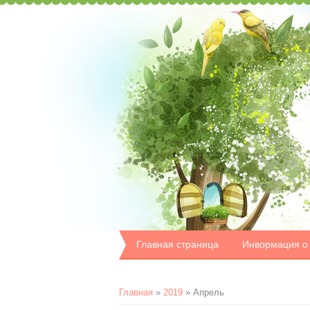
Главная страница
Инвормация о
Главная
»
2019
»
Апрель