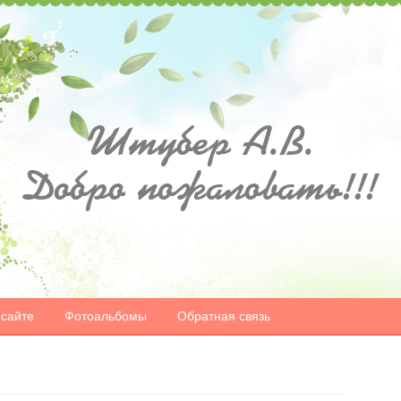
Штубер А.В.
Добро пожаловать!!!
 сайте
Фотоальбомы
Обратная связь