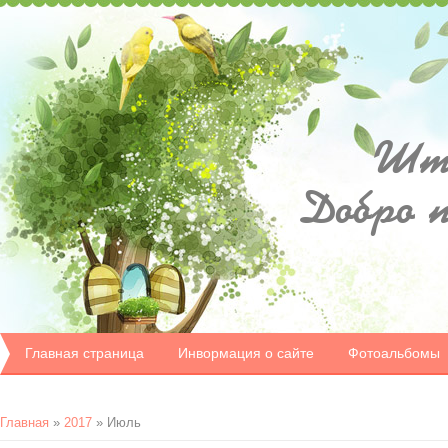
Шту
Добро 
Главная страница
Инвормация о сайте
Фотоальбомы
Главная
»
2017
»
Июль