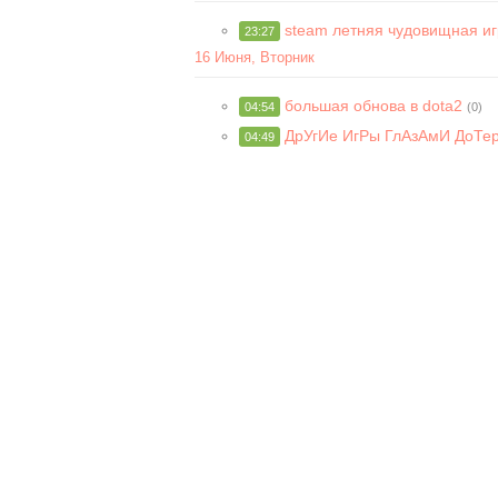
steam летняя чудовищная иг
23:27
16 Июня, Вторник
большая обнова в dota2
04:54
(0)
ДрУгИе ИгРы ГлАзАмИ ДоТер
04:49