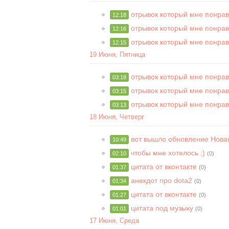
отрывок который мне понра
12:18
отрывок который мне понра
12:16
отрывок который мне понра
12:15
19 Июня, Пятница
отрывок который мне понра
03:18
отрывок который мне понра
03:15
отрывок который мне понра
03:13
18 Июня, Четверг
вот вышло обновление Новая
10:49
чтобы мне хотелось ;)
02:10
(0)
цитата от вконтакте
01:37
(0)
анекдот про dota2
01:34
(0)
цитата от вконтакте
01:27
(0)
цитата под музыку
01:01
(0)
17 Июня, Среда