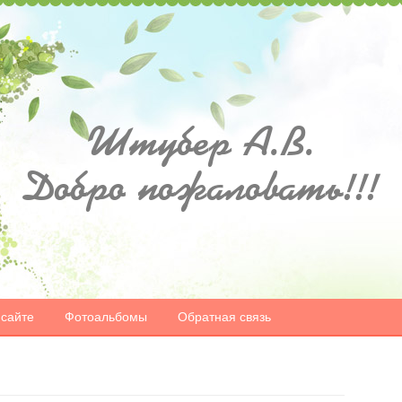
Штубер А.В.
Добро пожаловать!!!
 сайте
Фотоальбомы
Обратная связь