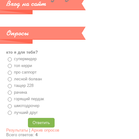
Вход на сайт
Опросы
кто я для тебя?
супермидер
топ керри
про саппорт
лесной болван
тащер 228
рачина
горящий пердак
шмотодрочер
лучший друг
Результаты
|
Архив опросов
Всего ответов:
4