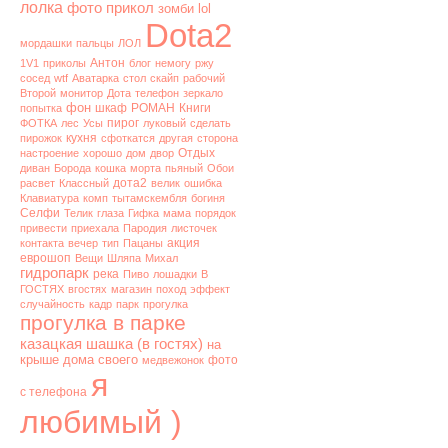
лолка
фото
прикол
зомби
lol
Dota2
мордашки
пальцы
ЛОЛ
Антон
1V1
приколы
блог
немогу
ржу
сосед
wtf
Аватарка
стол
скайп
рабочий
Второй
монитор
Дота
телефон
зеркало
фон
шкаф
РОМАН
Книги
попытка
пирог
ФОТКА
лес
Усы
луковый
сделать
кухня
пирожок
сфоткатся
другая
сторона
Отдых
настроение
хорошо
дом
двор
диван
Борода
кошка
морта
пьяный
Обои
дота2
расвет
Классный
велик
ошибка
Клавиатура
комп
тытамскембля
богиня
Селфи
Телик
глаза
Гифка
мама
порядок
привести
приехала
Пародия
листочек
акция
контакта
вечер
тип
Пацаны
еврошоп
Вещи
Шляпа
Михал
гидропарк
река
Пиво
лошадки
В
ГОСТЯХ
вгостях
магазин
поход
эффект
случайность
кадр
парк
прогулка
прогулка в парке
казацкая шашка (в гостях)
на
крыше дома своего
фото
медвежонок
я
с телефона
любимый )