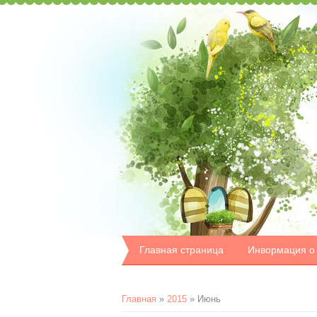
Главная страница
Инвормация о
Главная
»
2015
»
Июнь