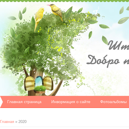
Шту
Добро 
Главная страница
Инвормация о сайте
Фотоальбомы
Главная
»
2020